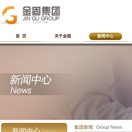
首 页
关于金固
新闻中心
集团新闻
Group News
新闻中心
News